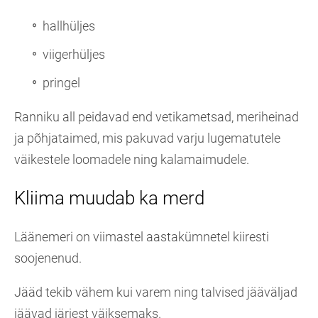
hallhüljes
viigerhüljes
pringel
Ranniku all peidavad end vetikametsad, meriheinad
ja põhjataimed, mis pakuvad varju lugematutele
väikestele loomadele ning kalamaimudele.
Kliima muudab ka merd
Läänemeri on viimastel aastakümnetel kiiresti
soojenenud.
Jääd tekib vähem kui varem ning talvised jääväljad
jäävad järjest väiksemaks.