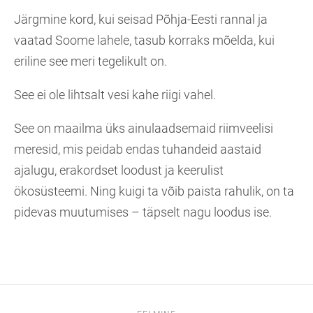
Järgmine kord, kui seisad Põhja-Eesti rannal ja
vaatad Soome lahele, tasub korraks mõelda, kui
eriline see meri tegelikult on.
See ei ole lihtsalt vesi kahe riigi vahel.
See on maailma üks ainulaadsemaid riimveelisi
meresid, mis peidab endas tuhandeid aastaid
ajalugu, erakordset loodust ja keerulist
ökosüsteemi. Ning kuigi ta võib paista rahulik, on ta
pidevas muutumises – täpselt nagu loodus ise.