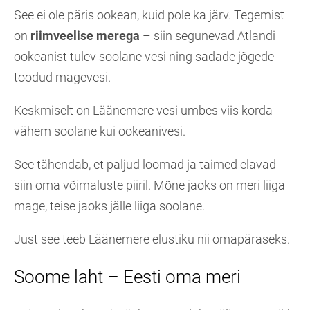
See ei ole päris ookean, kuid pole ka järv. Tegemist
on
riimveelise merega
– siin segunevad Atlandi
ookeanist tulev soolane vesi ning sadade jõgede
toodud magevesi.
Keskmiselt on Läänemere vesi umbes viis korda
vähem soolane kui ookeanivesi.
See tähendab, et paljud loomad ja taimed elavad
siin oma võimaluste piiril. Mõne jaoks on meri liiga
mage, teise jaoks jälle liiga soolane.
Just see teeb Läänemere elustiku nii omapäraseks.
Soome laht – Eesti oma meri