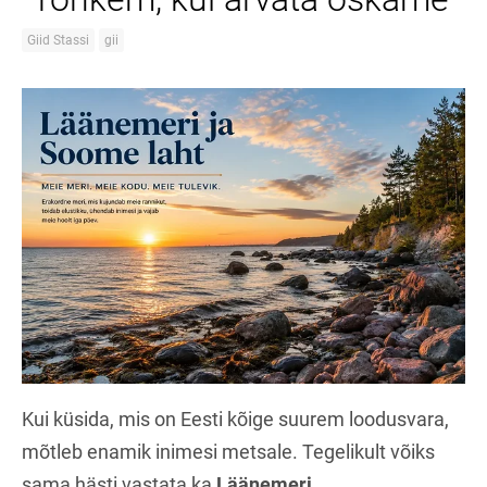
Giid Stassi
gii
Kui küsida, mis on Eesti kõige suurem loodusvara,
mõtleb enamik inimesi metsale. Tegelikult võiks
sama hästi vastata ka
Läänemeri
.