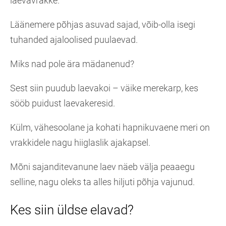
laevavrakke.
Läänemere põhjas asuvad sajad, võib-olla isegi
tuhanded ajaloolised puulaevad.
Miks nad pole ära mädanenud?
Sest siin puudub laevakoi – väike merekarp, kes
sööb puidust laevakeresid.
Külm, vähesoolane ja kohati hapnikuvaene meri on
vrakkidele nagu hiiglaslik ajakapsel.
Mõni sajanditevanune laev näeb välja peaaegu
selline, nagu oleks ta alles hiljuti põhja vajunud.
Kes siin üldse elavad?