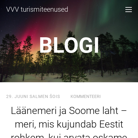
VVV turismiteenused
BLOGI
29. JUUNI
SALMEN ŠOIS
KOMMENTEERI
Läänemeri ja Soome laht –
meri, mis kujundab Eestit
rohkem, kui arvata oskame