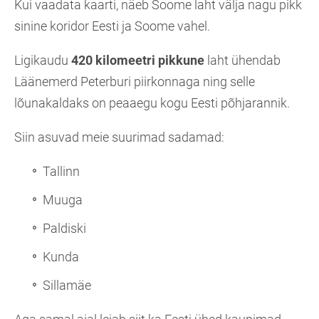
Kui vaadata kaarti, näeb Soome laht välja nagu pikk
sinine koridor Eesti ja Soome vahel.
Ligikaudu
420 kilomeetri pikkune
laht ühendab
Läänemerd Peterburi piirkonnaga ning selle
lõunakaldaks on peaaegu kogu Eesti põhjarannik.
Siin asuvad meie suurimad sadamad:
Tallinn
Muuga
Paldiski
Kunda
Sillamäe