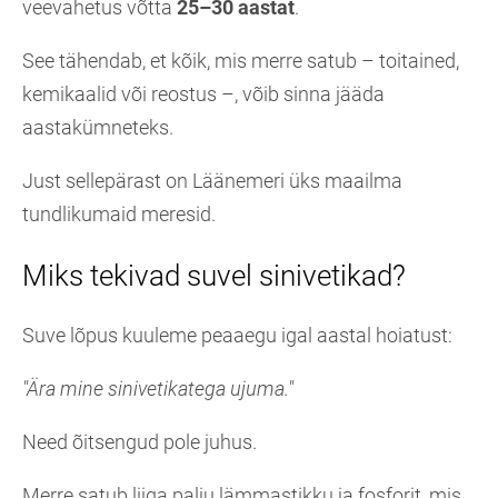
veevahetus võtta
25–30 aastat
.
See tähendab, et kõik, mis merre satub – toitained,
kemikaalid või reostus –, võib sinna jääda
aastakümneteks.
Just sellepärast on Läänemeri üks maailma
tundlikumaid meresid.
Miks tekivad suvel sinivetikad?
Suve lõpus kuuleme peaaegu igal aastal hoiatust:
"Ära mine sinivetikatega ujuma."
Need õitsengud pole juhus.
Merre satub liiga palju lämmastikku ja fosforit, mis