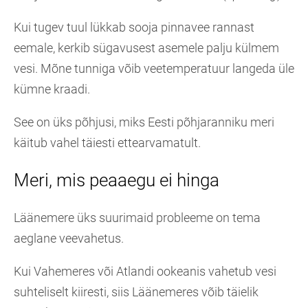
Kui tugev tuul lükkab sooja pinnavee rannast
eemale, kerkib sügavusest asemele palju külmem
vesi. Mõne tunniga võib veetemperatuur langeda üle
kümne kraadi.
See on üks põhjusi, miks Eesti põhjaranniku meri
käitub vahel täiesti ettearvamatult.
Meri, mis peaaegu ei hinga
Läänemere üks suurimaid probleeme on tema
aeglane veevahetus.
Kui Vahemeres või Atlandi ookeanis vahetub vesi
suhteliselt kiiresti, siis Läänemeres võib täielik