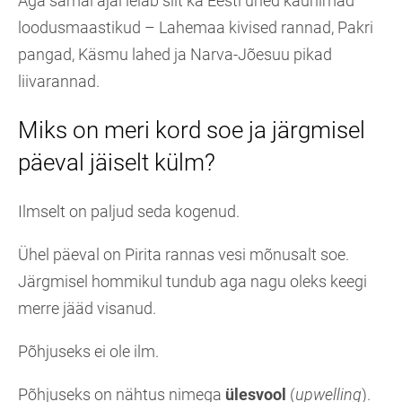
Aga samal ajal leiab siit ka Eesti ühed kaunimad
loodusmaastikud – Lahemaa kivised rannad, Pakri
pangad, Käsmu lahed ja Narva-Jõesuu pikad
liivarannad.
Miks on meri kord soe ja järgmisel
päeval jäiselt külm?
Ilmselt on paljud seda kogenud.
Ühel päeval on Pirita rannas vesi mõnusalt soe.
Järgmisel hommikul tundub aga nagu oleks keegi
merre jääd visanud.
Põhjuseks ei ole ilm.
Põhjuseks on nähtus nimega
ülesvool
(
upwelling
).