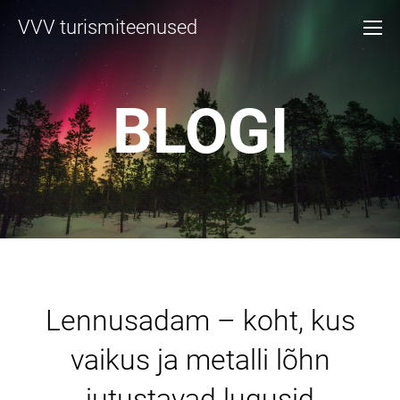
VVV turismiteenused
BLOGI
Lennusadam – koht, kus
vaikus ja metalli lõhn
jutustavad lugusid