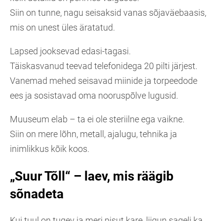
Siin on tunne, nagu seisaksid vanas sõjaväebaasis,
mis on unest üles äratatud.
Lapsed jooksevad edasi-tagasi.
Täiskasvanud teevad telefonidega 20 pilti järjest.
Vanemad mehed seisavad miinide ja torpeedode
ees ja sosistavad oma nooruspõlve lugusid.
Muuseum elab – ta ei ole steriilne ega vaikne.
Siin on mere lõhn, metall, ajalugu, tehnika ja
inimlikkus kõik koos.
„Suur Tõll“ – laev, mis räägib
sõnadeta
Kui tuul on tugev ja meri pisut kare, liigun sageli ka