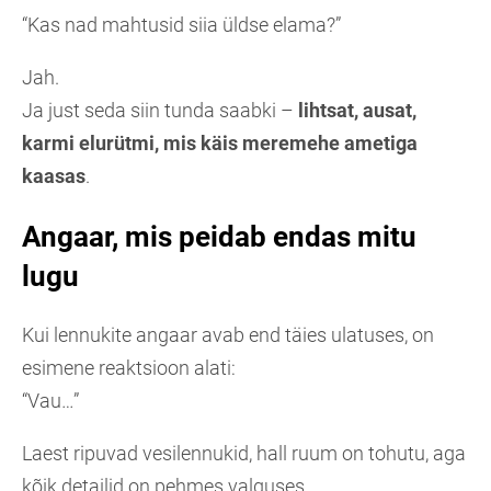
“Kas nad mahtusid siia üldse elama?”
Jah.
Ja just seda siin tunda saabki –
lihtsat, ausat,
karmi elurütmi, mis käis meremehe ametiga
kaasas
.
Angaar, mis peidab endas mitu
lugu
Kui lennukite angaar avab end täies ulatuses, on
esimene reaktsioon alati:
“Vau…”
Laest ripuvad vesilennukid, hall ruum on tohutu, aga
kõik detailid on pehmes valguses.