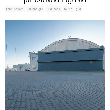
Lennusadam
Tallinna giid
Giid Stassi
tallinn
giid