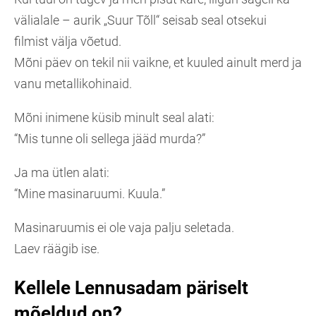
välialale – aurik „Suur Tõll“ seisab seal otsekui
filmist välja võetud.
Mõni päev on tekil nii vaikne, et kuuled ainult merd ja
vanu metallikohinaid.
Mõni inimene küsib minult seal alati:
“Mis tunne oli sellega jääd murda?”
Ja ma ütlen alati:
“Mine masinaruumi. Kuula.”
Masinaruumis ei ole vaja palju seletada.
Laev räägib ise.
Kellele Lennusadam päriselt
mõeldud on?