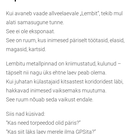
Kui avaneb vaade allveelaevale „Lembit“, tekib mul
alati samasugune tunne.
See ei ole eksponaat.
See on ruum, kus inimesed päriselt töötasid, elasid,
magasid, kartsid.
Lembitu metallpinnad on kriimustatud, kulunud –
täpselt nii nagu üks ehtne laev peab olema.
Kui juhatan külastajaid kitsastest koridoridest läbi,
hakkavad inimesed vaiksemaks muutuma.
See ruum nõuab seda vaikust endale.
Siis nad küsivad:
“Kas need torpeedod olid päris?”
“Kas siit läks laev merele ilma GPSita?”