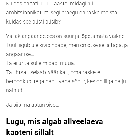
Kuidas ehitati 1916. aastal midagi nii
ambitsioonikat, et isegi praegu on raske mõista,
kuidas see püsti püsib?
Väljak angaaride ees on suur ja lõpetamata vaikne.
Tuul liigub üle kivipindade, meri on otse selja taga, ja
angaar ise…
Ta ei ürita sulle midagi müüa.
Ta lihtsalt seisab, väärikalt, oma raskete
betoonkuplitega nagu vana sõdur, kes on liiga palju
näinud.
Ja siis ma astun sisse.
Lugu, mis algab allveelaeva
kapteni sillalt