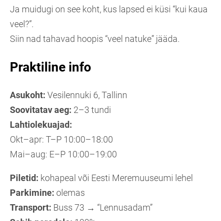
Ja muidugi on see koht, kus lapsed ei küsi “kui kaua
veel?”.
Siin nad tahavad hoopis “veel natuke” jääda.
Praktiline info
Asukoht:
Vesilennuki 6, Tallinn
Soovitatav aeg:
2–3 tundi
Lahtiolekuajad:
Okt–apr: T–P 10:00–18:00
Mai–aug: E–P 10:00–19:00
Piletid:
kohapeal või Eesti Meremuuseumi lehel
Parkimine:
olemas
Transport:
Buss 73 → “Lennusadam”