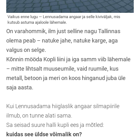
On varahommik, ilm just selline nagu Tallinnas
olema peab – natuke jahe, natuke karge, aga
valgus on selge.
Kõnnin mööda Kopli liini ja iga samm viib lähemale
– mitte lihtsalt muuseumile, vaid ruumile, kus
metall, betoon ja meri on koos hinganud juba üle
saja aasta.
Kui Lennusadama hiiglaslik angaar silmapiirile
ilmub, on tunne alati sama.
Sa seisad suure halli kupli ees ja mõtled:
kuidas see üldse võimalik on?