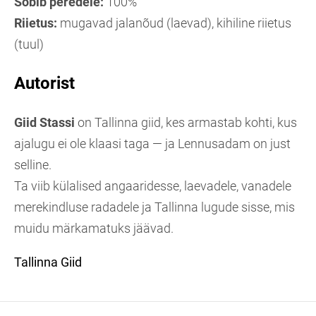
Sobib peredele:
100%
Riietus:
mugavad jalanõud (laevad), kihiline riietus
(tuul)
Autorist
Giid Stassi
on Tallinna giid, kes armastab kohti, kus
ajalugu ei ole klaasi taga — ja Lennusadam on just
selline.
Ta viib külalised angaaridesse, laevadele, vanadele
merekindluse radadele ja Tallinna lugude sisse, mis
muidu märkamatuks jäävad.
Tallinna Giid