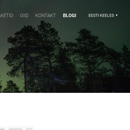
AKETID
GIID
KONTAKT
BLOGI
EESTI KEELES
feer
Vanalinn
VVV