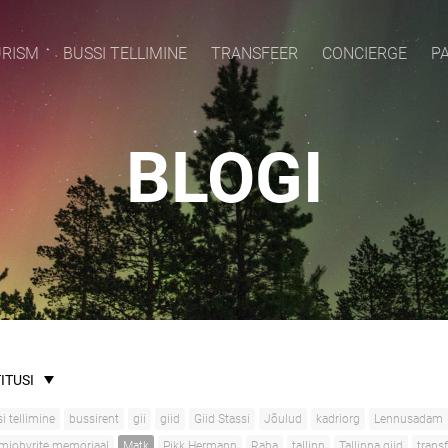
URISM
BUSSI TELLIMINE
TRANSFEER
CONCIERGE
P
BLOGI
ITUSI
i tellimine
bussirent
gii
giid
Giid Stassi
Jõulud
kadriorg
Lennusadam
iohvrite memoriaal
Matk
Pikk Hermann
Raba
tallinn
Tallinna giid
trans