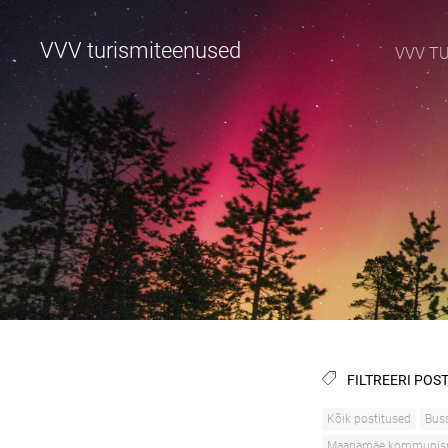
VVV turismiteenused
VVV T
FILTREERI POST
Kõik postitused
Buss
Maarjamäe kommunism