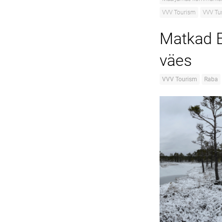
VVV Tourism
VVV Tu
Matkad E
väes
VVV Tourism
Raba