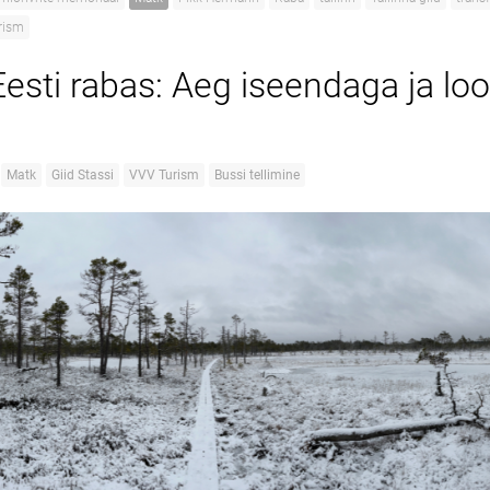
rism
esti rabas: Aeg iseendaga ja lo
Matk
Giid Stassi
VVV Turism
Bussi tellimine