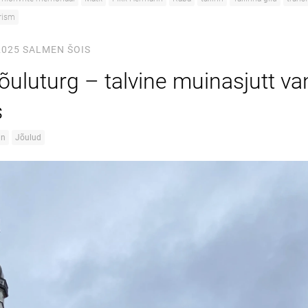
rism
2025
SALMEN ŠOIS
jõuluturg – talvine muinasjutt va
s
nn
Jõulud