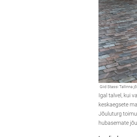
Igal talvel, kui 
keskaegsete ma
Jõuluturg toimu
hubasemate jõu