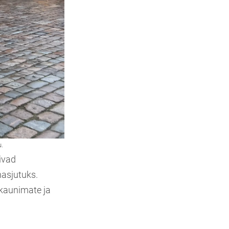
tivad
nasjutuks.
 kaunimate ja