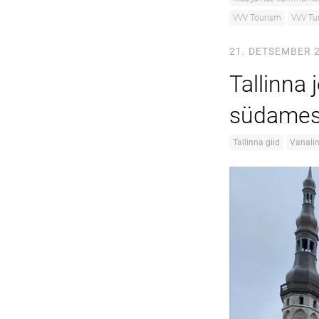
VVV Tourism
VVV Tu
21. DETSEMBER 
Tallinna 
südame
Tallinna giid
Vanali