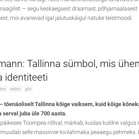
 maagilist — segu keskaegsest draamast, põhjamaalasest 
est, mis avanevad igal jalutuskäigul natuke teistmoodi.
mann: Tallinna sümbol, mis ühe
a identiteeti
linn
tallinn
giid
 tõenäoliselt Tallinna kõige vaiksem, kuid kõige kõn
serval juba üle 700 aasta.
upäikeses Toompea nõlval, märkab, kuidas kuldne valgus m
s muudab selle massiivse kivilahmaka peaaegu pehmeks. 