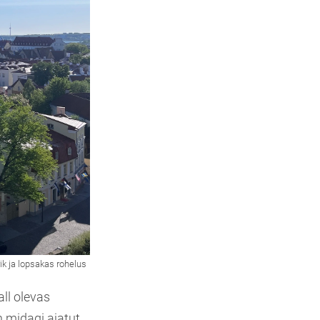
all olevas
n midagi ajatut