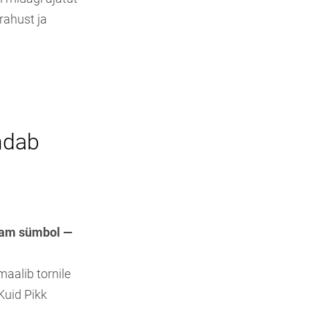
rahust ja
ndab
ekam sümbol —
aalib tornile
Kuid Pikk