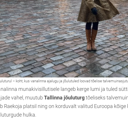
vanalinna munakivisillutisele langeb kerge lumi ja tuled süt
jade vahel, muutub
Tallinna jõuluturg
tõeliseks talvemui
b Raekoja platsil ning on korduvalt valitud Euroopa kõige
luturgude hulka.