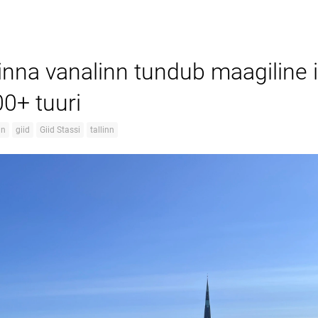
linna vanalinn tundub maagiline 
00+ tuuri
nn
giid
Giid Stassi
tallinn