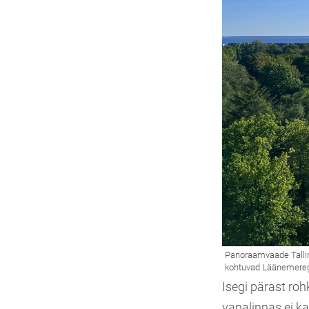
Isegi pärast roh
vanalinnas ei k