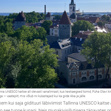
kem kui saja giidituuri läbiviimist Tallinna UNESCO kaitse 
ao see tunne kunagi. Neis munakivisillutisega tänavates o