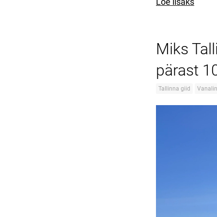
Loe lisaks
Miks Tal
pärast 1
Tallinna giid
Vanali