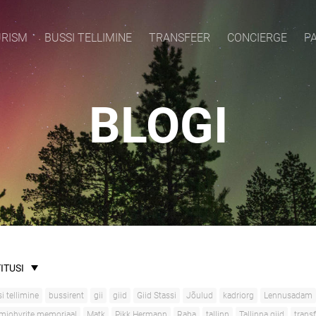
URISM
BUSSI TELLIMINE
TRANSFEER
CONCIERGE
P
BLOGI
ITUSI
i tellimine
bussirent
gii
giid
Giid Stassi
Jõulud
kadriorg
Lennusadam
iohvrite memoriaal
Matk
Pikk Hermann
Raba
tallinn
Tallinna giid
trans