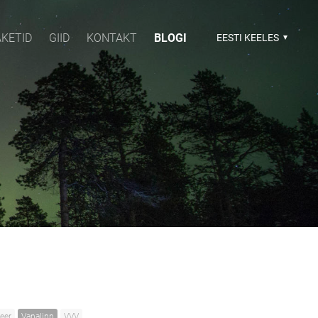
AKETID
GIID
KONTAKT
BLOGI
EESTI KEELES
feer
Vanalinn
VVV