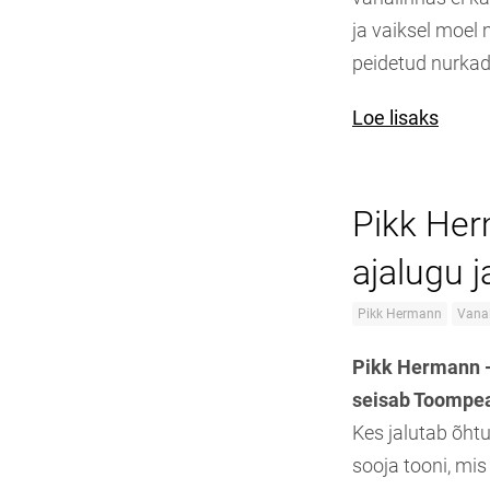
ja vaiksel moel
peidetud nurkad
Loe lisaks
Pikk Her
ajalugu j
Pikk Hermann
Vana
Pikk Hermann —
seisab Toompea 
Kes jalutab õht
sooja tooni, mi