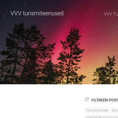
VVV turismiteenused
VVV T
FILTREERI POST
Kõik postitused
Buss
Maarjamäe kommunism